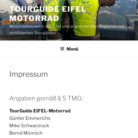
Zum
TOURGUIDE EIFEL
Inhalt
MOTORRAD
springen
Motorradtouren in der Eifel und angrenzenden Regionen mit
zertifizierten Tourguides
Menü
Impressum
Angaben gemäß § 5 TMG:
TourGuide EIFEL-Motorrad
Günter Emmerichs
Mike Schwarzrock
Bernd Münnich